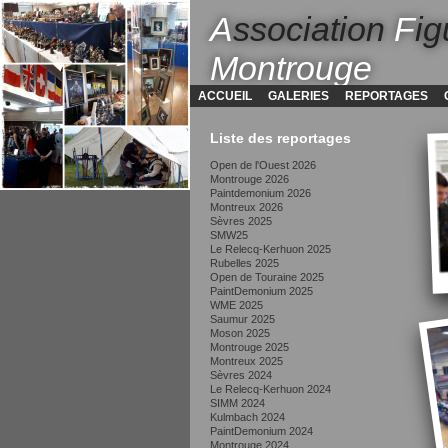
A
ssociation
F
ig
Montrouge
ACCUEIL
GALERIES
REPORTAGES
Liste des reportages
Open de l'Ouest 2026
Montrouge 2026
Paintdemonium 2026
Montreux 2026
Sèvres 2025
SMW25
Le Relecq-Kerhuon 2025
Rubelles 2025
Open de Touraine 2025
PaintDemonium 2025
WME 2025
Saumur 2025
Moson 2025
Montrouge 2025
Montreux 2025
Sèvres 2024
Le Relecq-Kerhuon 2024
SIMM 2024
Kulmbach 2024
PaintDemonium 2024
Montrouge 2024