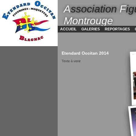
A
ssociation
F
ig
Montrouge
ACCUEIL
GALERIES
REPORTAGES
Etendard Occitan 2014
Texte à venir