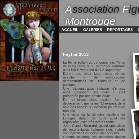
A
ssociation
F
ig
Montrouge
ACCUEIL
GALERIES
REPORTAGES
Feytiat 2013
La 6ème édition du concours des "Amis
de la figurines & du maréchal Jourdan"
avait lieu le weekend du 7/8 septembre.
Durant ces deux jours, nous pûmes
assister à de nombreuses
démonstrations de sculpture et de
peinture.
Une démonstration initiation d'émaux
avait également lieu, celle ci était
présentée par une artiste locale.
De nombreux clubs avaient fait le
déplacement, même les "Chevaliers de la
baie des anges" qui viennent pourtant de
très loin.
Une visite de la dernière distillerie de
Limoges datant de 1789 avait été
organisée; visite très intéressante.
Jean Claude Bertrand, grand spécialiste
de reconstitution indienne avait installé
son "tipi" dans l'enceinte du concours.
Comme toujours, les médailles étaient