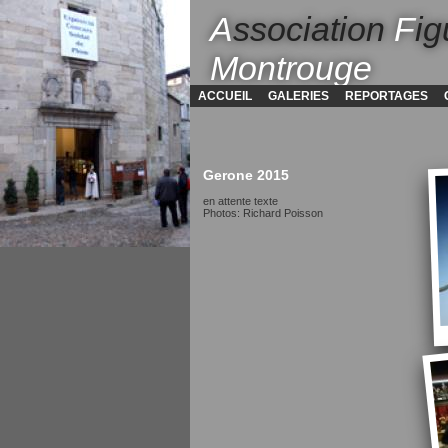
A
ssociation
F
ig
Montrouge
ACCUEIL
GALERIES
REPORTAGES
Gerone 2015
en attente texte
Photos: Richard Poisson