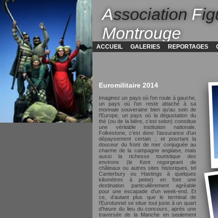
A
ssociation
F
ig
Montrouge
ACCUEIL
GALERIES
REPORTAGES
Euromilitaire 2014
Imaginez un pays où l’on roule à gauche,
un pays où l’on reste attaché à sa
monnaie souveraine bien qu’au sein de
l’Europe, un pays où la dégustation du
thé (ou de la bière, c’est selon) constitue
une véritable institution nationale.
Folkestone, c’est donc l’assurance d’un
dépaysement certain ; et pourtant la
douceur du front de mer conjuguée au
charme de la campagne anglaise, mais
aussi la richesse touristique des
environs (le Kent regorgeant de
châteaux ou autres sites historiques, tel
Canterbury ou Hastings à quelques
kilomètres à peine) en font une
destination particulièrement agréable
pour une escapade d’un week-end. Et
ce, d’autant plus que le terminal de
l’Eurotunnel se situe tout juste à un quart
d’heure du lieu du concours, après une
traversée de la Manche en seulement