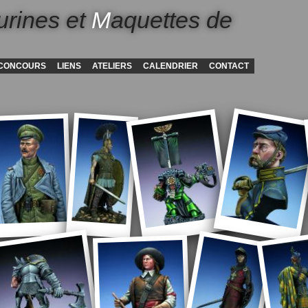
urines et
M
aquettes de
CONCOURS
LIENS
ATELIERS
CALENDRIER
CONTACT