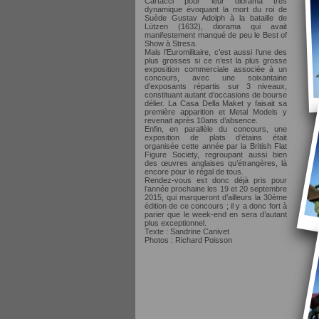
Cartacci pour leur diorama très
dynamique évoquant la mort du roi de
Suède Gustav Adolph à la bataille de
Lützen (1632), diorama qui avait
manifestement manqué de peu le Best of
Show à Stresa.
Mais l’Euromilitaire, c’est aussi l’une des
plus grosses si ce n’est la plus grosse
exposition commerciale associée à un
concours, avec une soixantaine
d’exposants répartis sur 3 niveaux,
constituant autant d’occasions de bourse
délier. La Casa Della Maket y faisait sa
première apparition et Metal Models y
revenait après 10ans d’absence.
Enfin, en parallèle du concours, une
exposition de plats d’étains était
organisée cette année par la British Flat
Figure Society, regroupant aussi bien
des œuvres anglaises qu’étrangères, là
encore pour le régal de tous.
Rendez-vous est donc déjà pris pour
l’année prochaine les 19 et 20 septembre
2015, qui marqueront d’ailleurs la 30ème
édition de ce concours ; il y a donc fort à
parier que le week-end en sera d’autant
plus exceptionnel.
Texte : Sandrine Canivet
Photos : Richard Poisson