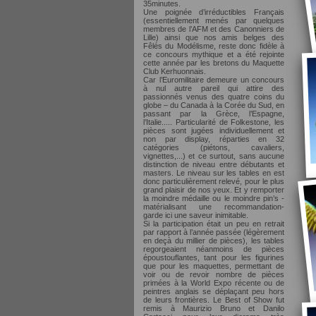
35minutes.
Une poignée d’irréductibles Français
(essentiellement menés par quelques
membres de l’AFM et des Canonniers de
Lille) ainsi que nos amis belges des
Fêlés du Modélisme, reste donc fidèle à
ce concours mythique et a été rejointe
cette année par les bretons du Maquette
Club Kerhuonnais.
Car l’Euromilitaire demeure un concours
à nul autre pareil qui attire des
passionnés venus des quatre coins du
globe – du Canada à la Corée du Sud, en
passant par la Grèce, l’Espagne,
l’Italie..... Particularité de Folkestone, les
pièces sont jugées individuellement et
non par display, réparties en 32
catégories (piétons, cavaliers,
vignettes,...) et ce surtout, sans aucune
distinction de niveau entre débutants et
masters. Le niveau sur les tables en est
donc particulièrement relevé, pour le plus
grand plaisir de nos yeux. Et y remporter
la moindre médaille ou le moindre pin’s -
matérialisant une recommandation-
garde ici une saveur inimitable.
Si la participation était un peu en retrait
par rapport à l’année passée (légèrement
en deçà du millier de pièces), les tables
regorgeaient néanmoins de pièces
époustouflantes, tant pour les figurines
que pour les maquettes, permettant de
voir ou de revoir nombre de pièces
primées à la World Expo récente ou de
peintres anglais se déplaçant peu hors
de leurs frontières. Le Best of Show fut
remis à Maurizio Bruno et Danilo