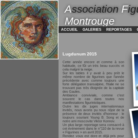
A
ssociation
F
ig
Montrouge
ACCUEIL
GALERIES
REPORTAGES
Lugdunum 2015
Cette année encore et comme à son
habitude, ce fût un très beau succès et
cela malgré la neige.
Sur les tables il y avait à peu prèt le
même nombre de figurines que l'année
précédente avec comme toujours une
forte délégation transalpine, l'Italie ne se
trouvant pas très éloignée de la capitale
des Gaules.
Ambiance conviviale, comme c'est
souvent le cas dans toutes nos
manifestations figurinistiques.
Outre les dix juges internationnaux
invités, nous avons pu nous réjoir de la
présence de deux invités d'honneur : le
toujours souriant Young B. Song et de
notre ami moscovite Viktor Konnov.
Un plus large reportage sera consacré à
cet événement dans le n°110 de la revue
« Figurines » en avril 2015.
Rendez vous est dore et déjà pris pour