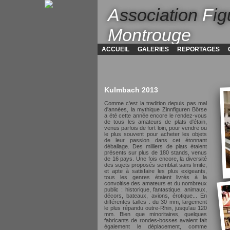
A
ssociation
F
ig
Montrouge
ACCUEIL
GALERIES
REPORTAGES
Kulmbach 2013
Comme c'est la tradition depuis pas mal
d'années, la mythique Zinnfiguren Börse
a été cette année encore le rendez-vous
de tous les amateurs de plats d'étain,
venus parfois de fort loin, pour vendre ou
le plus souvent pour acheter les objets
de leur passion dans cet étonnant
déballage. Des milliers de plats étaient
présents sur plus de 180 stands, venus
de 16 pays. Une fois encore, la diversité
des sujets proposés semblait sans limite,
et apte à satisfaire les plus exigeants,
tous les genres étaient livrés à la
convoitise des amateurs et du nombreux
public : historique, fantastique, animaux,
décors, bateaux, avions, érotique... En
différentes tailles : du 30 mm, largement
le plus répandu outre-Rhin, jusqu'au 120
mm. Bien que minoritaires, quelques
fabricants de rondes-bosses avaient fait
également le déplacement, comme