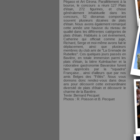
Pégaso et Art Girona. Parallèlement à la
bourse, le concours a réuni 127 Plats
d'étain, 272 figurines, et chose
généralement inhabituelle dans les
concours, 52 dioramas comportant
souvent plusieurs dizaines de plats
d'étain. Nous avons également remarqué
cette année une hausse du niveau de
qualité dans les différentes catégories de
plats d'étain. Habitués à cet événement,
Catherine qui officiait comme juge,
Richard, Serge et moi-même avons fait le
déplacement, ainsi que plusieurs
membres du club ami de "La Grenade de
Rubelles". Ces quelques jours passés en
Bavière, en totale immersion parmi les
plats d'étain, la bière Kulmbacher et la
roborative gastronomie Bavaroise furent
bien appréciés par la "squadra"
Française... ainsi d'ailleurs que par nos
amis Belges des "Fêlés". Nous vous
donnons donc rendez-vous dans deux
ans pour découvrir cette extraordinaire
diversité de plats d'étain et découvrir le
charme de la Bavière.
Texte :Bernard Pecquet
Photos : R. Poisson et B. Pecquet