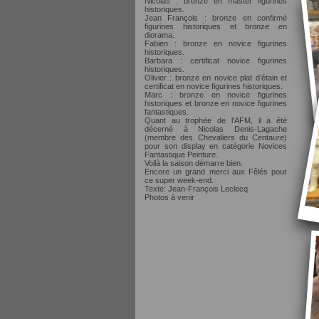
Nicolas : bronze en master figurines
historiques.
Jean François : bronze en confirmé
figurines historiques et bronze en
diorama.
Fabien : bronze en novice figurines
historiques.
Barbara : certificat novice figurines
historiques.
Olivier : bronze en novice plat d’étain et
certificat en novice figurines historiques.
Marc : bronze en novice figurines
historiques et bronze en novice figurines
fantastiques.
Quant au trophée de l'AFM, il a été
décerné à Nicolas Denis-Lagache
(membre des Chevaliers du Centaure)
pour son display en catégorie Novices
Fantastique Peinture.
Voilà la saison démarre bien.
Encore un grand merci aux Fêlés pour
ce super week-end.
Texte: Jean-François Leclecq
Photos à venir