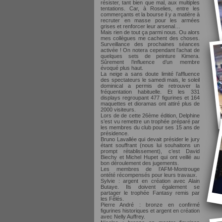
résister, tant bien que mal, aux multiples
tentations. Car, à Roselies, entre les
commerçants et la bourse il y a matière à
recruter en masse pour les armées
grises et renforcer leur arsenal…
Mais rien de tout ça parmi nous. Ou alors
mes collègues me cachent des choses.
Surveillance des prochaines séances
activée ! On notera cependant l’achat de
quelques sets de peinture Kimera.
Sûrement l’influence d’un membre
évoqué plus haut.
La neige a sans doute limité l’affluence
des spectateurs le samedi mais, le soleil
dominical a permis de retrouver la
fréquentation habituelle. Et les 331
displays regroupant 477 figurines et 164
maquettes et dioramas ont attiré plus de
2000 visiteurs.
Lors de de cette 26ème édition, Delphine
s’est vu remettre un trophée préparé par
les membres du club pour ses 15 ans de
présidence.
Bruno Lavallée qui devait présider le jury
étant souffrant (nous lui souhaitons un
prompt rétablissement), c’est David
Biechy et Michel Hupet qui ont veillé au
bon déroulement des jugements.
Les membres de l’AFM-Montrouge
ontété récompensés pour leurs travaux.
Sylvie : argent en création avec Alain
Butaye. Ils doivent également se
partager le trophée Fantasy remis par
les Fêlés.
Pierre André : bronze en confirmé
figurines historiques et argent en création
avec Nelly Auffrey.