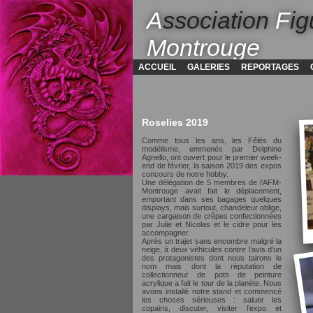
A
ssociation
F
ig
Montrouge
ACCUEIL
GALERIES
REPORTAGES
Roselies 2019
Comme tous les ans, les Fêlés du
modélisme, emmenés par Delphine
Agnello, ont ouvert pour le premier week-
end de février, la saison 2019 des expos
concours de notre hobby.
Une délégation de 5 membres de l’AFM-
Montrouge avait fait le déplacement,
emportant dans ses bagages quelques
displays, mais surtout, chandeleur oblige,
une cargaison de crêpes confectionnées
par Julie et Nicolas et le cidre pour les
accompagner.
Après un trajet sans encombre malgré la
neige, à deux véhicules contre l’avis d’un
des protagonistes dont nous tairons le
nom mais dont la réputation de
collectionneur de pots de peinture
acrylique a fait le tour de la planète. Nous
avons installé notre stand et commencé
les choses sérieuses : saluer les
copains, discuter, visiter l’expo et