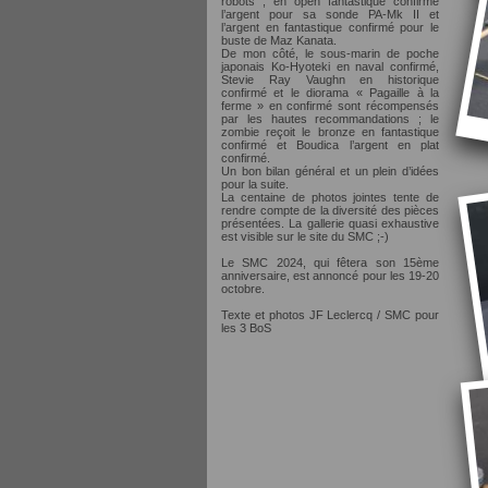
robots ; en open fantastique confirmé
l’argent pour sa sonde PA-Mk II et
l’argent en fantastique confirmé pour le
buste de Maz Kanata.
De mon côté, le sous-marin de poche
japonais Ko-Hyoteki en naval confirmé,
Stevie Ray Vaughn en historique
confirmé et le diorama « Pagaille à la
ferme » en confirmé sont récompensés
par les hautes recommandations ; le
zombie reçoit le bronze en fantastique
confirmé et Boudica l’argent en plat
confirmé.
Un bon bilan général et un plein d’idées
pour la suite.
La centaine de photos jointes tente de
rendre compte de la diversité des pièces
présentées. La gallerie quasi exhaustive
est visible sur le site du SMC ;-)
Le SMC 2024, qui fêtera son 15ème
anniversaire, est annoncé pour les 19-20
octobre.
Texte et photos JF Leclercq / SMC pour
les 3 BoS