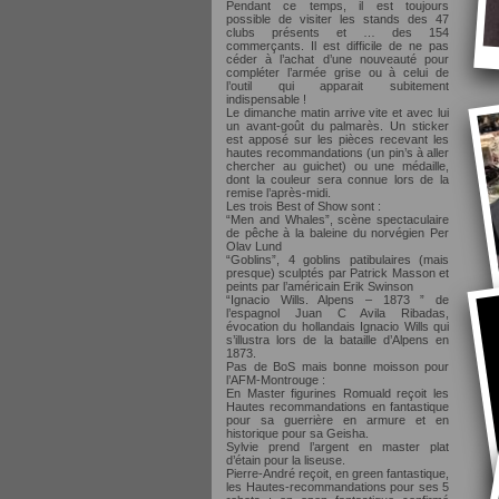
Pendant ce temps, il est toujours
possible de visiter les stands des 47
clubs présents et … des 154
commerçants. Il est difficile de ne pas
céder à l’achat d’une nouveauté pour
compléter l’armée grise ou à celui de
l’outil qui apparait subitement
indispensable !
Le dimanche matin arrive vite et avec lui
un avant-goût du palmarès. Un sticker
est apposé sur les pièces recevant les
hautes recommandations (un pin’s à aller
chercher au guichet) ou une médaille,
dont la couleur sera connue lors de la
remise l’après-midi.
Les trois Best of Show sont :
“Men and Whales”, scène spectaculaire
de pêche à la baleine du norvégien Per
Olav Lund
“Goblins”, 4 goblins patibulaires (mais
presque) sculptés par Patrick Masson et
peints par l’américain Erik Swinson
“Ignacio Wills. Alpens – 1873 ” de
l’espagnol Juan C Avila Ribadas,
évocation du hollandais Ignacio Wills qui
s’illustra lors de la bataille d’Alpens en
1873.
Pas de BoS mais bonne moisson pour
l’AFM-Montrouge :
En Master figurines Romuald reçoit les
Hautes recommandations en fantastique
pour sa guerrière en armure et en
historique pour sa Geisha.
Sylvie prend l’argent en master plat
d’étain pour la liseuse.
Pierre-André reçoit, en green fantastique,
les Hautes-recommandations pour ses 5