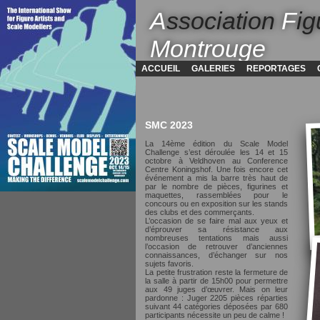
A
ssociation
F
ig
Montrouge
ACCUEIL
GALERIES
REPORTAGES
SMC 2023
La 14ème édition du Scale Model
Challenge s’est déroulée les 14 et 15
octobre à Veldhoven au Conference
Centre Koningshof. Une fois encore cet
événement a mis la barre très haut de
par le nombre de pièces, figurines et
maquettes, rassemblées pour le
concours ou en exposition sur les stands
des clubs et des commerçants.
L’occasion de se faire mal aux yeux et
d’éprouver sa résistance aux
nombreuses tentations mais aussi
l’occasion de retrouver d’anciennes
connaissances, d’échanger sur nos
sujets favoris.
La petite frustration reste la fermeture de
la salle à partir de 15h00 pour permettre
aux 49 juges d’œuvrer. Mais on leur
pardonne : Juger 2205 pièces réparties
suivant 44 catégories déposées par 680
participants nécessite un peu de calme !