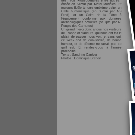
des Trois Mousquetaires entre autres),
éditée en 54mm par Métal Modèles. Et
toujours fidèle à notre emblème celte, un
Celte humoristique (en 35mm par NS
Prod), et un Celte de la Tène à
l’équipement conforme aux données
archéologiques actuelles (sculpté par N.
Pougis des Carnutes)
Un grand merci donc à tous nos visiteurs
de France et d’ailleurs, qui nous ont fait le
plaisir de passer nous voir, et sans qui,
ce week-end de convivialité, de bonne
humeur, et de détente ne serait pas ce
qu’il est. Et rendez-vous à l’année
prochaine.
Texte : Sandrine Canivet
Photos : Dominique Breffort