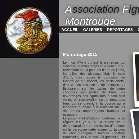
A
ssociation
F
ig
Montrouge
ACCUEIL
GALERIES
REPORTAGES
Montrouge 2015
Le mois d’Avril : c’est le printemps qui
s’installe, le beau temps et la douceur qui
reviennent peu à peu, les fleurs au jardin,
les trilles des oiseaux. Mais le mois
d’Avril, c’est aussi le concours de
Montrouge qui revient, les petits chefs-
d’œuvre de création et de peinture qui
fleurissent sur les tables de notre
concours aux portes de Paris, les
bavardages des figurinistes autour d’un
verre, es retrouvailles ou de nouveaux
liens qui se créent, et la bourse qui a
tendance à fondre à la tentation sur les
48 stands commerçants français et
étrangers.
Le public y fut d’ailleurs nombreux, à se
régaler les yeux, ou à suivre les 2
démonstrations de nos invités d’honneur
en la personne cette année du tandem
de choc espagnol : Antonio Zapatero
(sculpture) et Gustavo Gil (peinture). Et