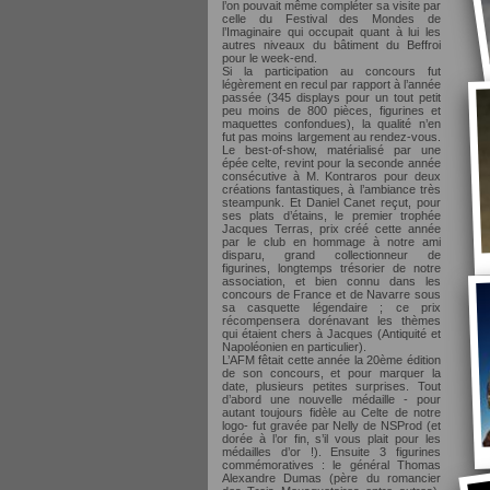
l’on pouvait même compléter sa visite par
celle du Festival des Mondes de
l’Imaginaire qui occupait quant à lui les
autres niveaux du bâtiment du Beffroi
pour le week-end.
Si la participation au concours fut
légèrement en recul par rapport à l’année
passée (345 displays pour un tout petit
peu moins de 800 pièces, figurines et
maquettes confondues), la qualité n’en
fut pas moins largement au rendez-vous.
Le best-of-show, matérialisé par une
épée celte, revint pour la seconde année
consécutive à M. Kontraros pour deux
créations fantastiques, à l’ambiance très
steampunk. Et Daniel Canet reçut, pour
ses plats d’étains, le premier trophée
Jacques Terras, prix créé cette année
par le club en hommage à notre ami
disparu, grand collectionneur de
figurines, longtemps trésorier de notre
association, et bien connu dans les
concours de France et de Navarre sous
sa casquette légendaire ; ce prix
récompensera dorénavant les thèmes
qui étaient chers à Jacques (Antiquité et
Napoléonien en particulier).
L’AFM fêtait cette année la 20ème édition
de son concours, et pour marquer la
date, plusieurs petites surprises. Tout
d’abord une nouvelle médaille - pour
autant toujours fidèle au Celte de notre
logo- fut gravée par Nelly de NSProd (et
dorée à l’or fin, s’il vous plait pour les
médailles d’or !). Ensuite 3 figurines
commémoratives : le général Thomas
Alexandre Dumas (père du romancier