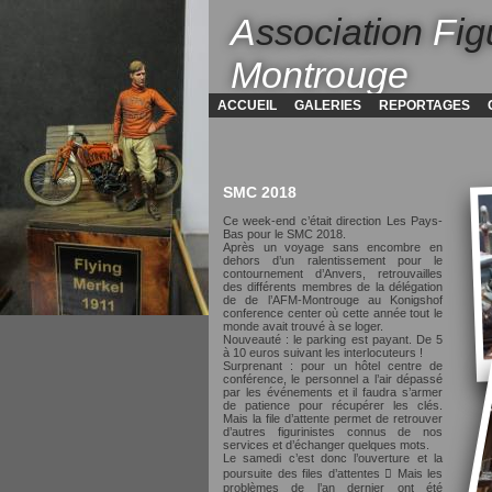
A
ssociation
F
ig
Montrouge
ACCUEIL
GALERIES
REPORTAGES
SMC 2018
Ce week-end c’était direction Les Pays-
Bas pour le SMC 2018.
Après un voyage sans encombre en
dehors d’un ralentissement pour le
contournement d’Anvers, retrouvailles
des différents membres de la délégation
de de l’AFM-Montrouge au Konigshof
conference center où cette année tout le
monde avait trouvé à se loger.
Nouveauté : le parking est payant. De 5
à 10 euros suivant les interlocuteurs !
Surprenant : pour un hôtel centre de
conférence, le personnel a l’air dépassé
par les événements et il faudra s’armer
de patience pour récupérer les clés.
Mais la file d’attente permet de retrouver
d’autres figurinistes connus de nos
services et d’échanger quelques mots.
Le samedi c’est donc l’ouverture et la
poursuite des files d’attentes  Mais les
problèmes de l’an dernier ont été