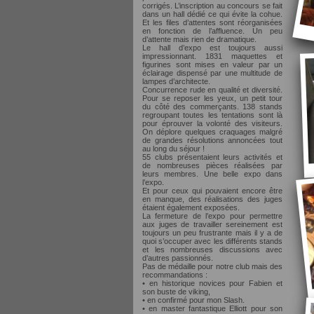
corrigés. L’inscription au concours se fait
dans un hall dédié ce qui évite la cohue.
Et les files d’attentes sont réorganisées
en fonction de l’affluence. Un peu
d’attente mais rien de dramatique.
Le hall d’expo est toujours aussi
impressionnant. 1831 maquettes et
figurines sont mises en valeur par un
éclairage dispensé par une multitude de
lampes d’architecte.
Concurrence rude en qualité et diversité.
Pour se reposer les yeux, un petit tour
du côté des commerçants. 138 stands
regroupant toutes les tentations sont là
pour éprouver la volonté des visiteurs.
On déplore quelques craquages malgré
de grandes résolutions annoncées tout
au long du séjour !
55 clubs présentaient leurs activités et
de nombreuses pièces réalisées par
leurs membres. Une belle expo dans
l’expo.
Et pour ceux qui pouvaient encore être
en manque, des réalisations des juges
étaient également exposées.
La fermeture de l’expo pour permettre
aux juges de travailler sereinement est
toujours un peu frustrante mais il y a de
quoi s’occuper avec les différents stands
et les nombreuses discussions avec
d’autres passionnés.
Pas de médaille pour notre club mais des
recommandations :
• en historique novices pour Fabien et
son buste de viking,
• en confirmé pour mon Slash.
• en master fantastique Elliott pour son