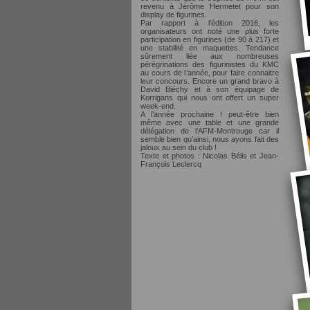
revenu à Jérôme Hermetet pour son
display de figurines.
Par rapport à l’édition 2016, les
organisateurs ont noté une plus forte
participation en figurines (de 90 à 217) et
une stabilité en maquettes. Tendance
sûrement liée aux nombreuses
pérégrinations des figurinistes du KMC
au cours de l’année, pour faire connaitre
leur concours. Encore un grand bravo à
David Biéchy et à son équipage de
Korrigans qui nous ont offert un super
week-end.
A l’année prochaine ! peut-être bien
même avec une table et une grande
délégation de l’AFM-Montrouge car il
semble bien qu’ainsi, nous ayons fait des
jaloux au sein du club !
Texte et photos : Nicolas Bélis et Jean-
François Leclercq