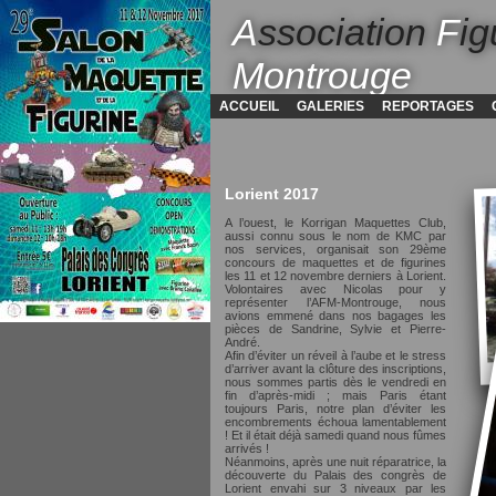
A
ssociation
F
ig
Montrouge
ACCUEIL
GALERIES
REPORTAGES
Lorient 2017
A l’ouest, le Korrigan Maquettes Club,
aussi connu sous le nom de KMC par
nos services, organisait son 29ème
concours de maquettes et de figurines
les 11 et 12 novembre derniers à Lorient.
Volontaires avec Nicolas pour y
représenter l’AFM-Montrouge, nous
avions emmené dans nos bagages les
pièces de Sandrine, Sylvie et Pierre-
André.
Afin d’éviter un réveil à l’aube et le stress
d’arriver avant la clôture des inscriptions,
nous sommes partis dès le vendredi en
fin d’après-midi ; mais Paris étant
toujours Paris, notre plan d’éviter les
encombrements échoua lamentablement
! Et il était déjà samedi quand nous fûmes
arrivés !
Néanmoins, après une nuit réparatrice, la
découverte du Palais des congrès de
Lorient envahi sur 3 niveaux par les