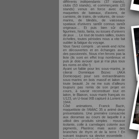
différents indépendants (37 stands),
clubs (53 stands), et commerçants (20
stands) venus en force avec des
maquettes de bateaux, d’avions, de
camions, de trains, de voitures, de sous-
marins, de blindés, de vaisseaux
spatiaux d’univers tantôt connus tantôt
originaux… Et puis bien sûr des
figurines, histo, fanta, ou issues d’univers
de jeux … Le tout de toutes tailles, toutes
échelles, toutes périodes nous a vite fait
oublier la fatigue du voyage.
Vous l’avez compris : un week-end riche
en découvertes et en échanges avec
des passionnés. Nous n’en ferons pas la
liste (ils sont en effet trop nombreux et
puis je dois avouer que je n’ai plus tous
les noms en tête !)
Ayant un faible pour les sous-marins, je
citerai Dominique Bozec (AKA
Domicoque) pour ses extraordinaires
sous-marins en bois massif et laiton de
toute beauté. Je ne me suis d’ailleurs
toujours pas remis de son projet en
cours, à savoir reconstituer tout en
laiton, le Blaison, sous-marin français ex
U123, un U-boat IXB capturé à Lorient en
1944.
Côté animations, Franck Bazin,
maquettiste de l’AMAC 35 a animé deux
présentations. Une première consacrée
aux dioramas au cours de laquelle il a
utilisé des produits simples : mousse
isolante, colle à carrelages colorée aux
pigments, Plastiroc mais aussi des
branches de thym et de la terre ! En
suivant toujours sa devise essentielle :