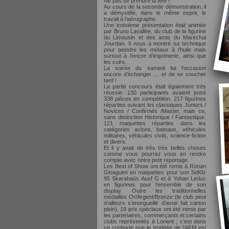
Ne pas se prendre la tête !
Au cours de la seconde démonstration, il
a démystifié, dans le même esprit, le
travail à l’aérographe.
Une troisième présentation était animée
par Bruno Lavallée, du club de la figurine
du Limousin et des amis du Maréchal
Jourdan. Il nous a montré sa technique
pour peindre les métaux à l’huile mais
surtout à l’encre d’imprimerie, ainsi que
les cuirs.
La soirée du samedi fut l’occasion
encore d’échanger … et de se coucher
tard !
La partie concours était également très
réussie. 130 participants avaient posé
338 pièces en compétition. 217 figurines
réparties suivant les classiques Juniors /
Novices / Confirmés /Master, mais ce,
sans distinction Historique / Fantastique.
121 maquettes réparties dans les
catégories avions, bateaux, véhicules
militaires, véhicules civils, science-fiction
et divers.
Et il y avait de très très belles choses
comme vous pourrez vous en rendre
compte avec notre petit reportage.
Les Best of Show ont été remis à Ronan
Gloaguen en maquettes pour son SdKfz
95 Skarabaüs Ausf G et à Yohan Leduc
en figurines pour l’ensemble de son
display. Outre les traditionnelles
médailles Or/Argent/Bronze (le club peut
d’ailleurs s’enorgueillir d’avoir fait carton
plein), 19 prix spéciaux ont été remis par
les partenaires, commerçants et certains
clubs représentés à Lorient ; c’est dans
ce contexte que le trophée de l’AFM est