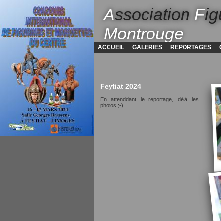
A
ssociation
F
ig
Montrouge
ACCUEIL
GALERIES
REPORTAGES
Feytiat 2024
En attenddant le reportage, déjà les
photos ;-)