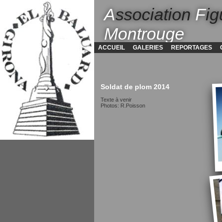
A
ssociation
F
ig
Montrouge
ACCUEIL
GALERIES
REPORTAGES
Soldat de plom 2014
Texte à venir
Photos: R.Poisson