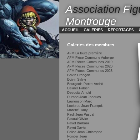
A
ssociation
F
ig
Montrouge
ACCUEIL
GALERIES
REPORTAGES
Galeries des membres
AFM La toute première
AFM Pièce Commune Auberge
AFM Pièces Communes 2019
AFM Pièces Communes 2020
AFM Pièces Communes 2023
Boivin François
Boivin Sylvie
Bourgeois Pierre-André
Delmer Fabien
Desdoits Arnold
Durand Jean Jacques
Laurenson Marc
Leclercq Jean-François
Marché Dany
Paoli Jean Pascal
Pascal Olivier
Payet Barbara
Payet Xavier
Pelico Jean Christophe
Pointier Jean