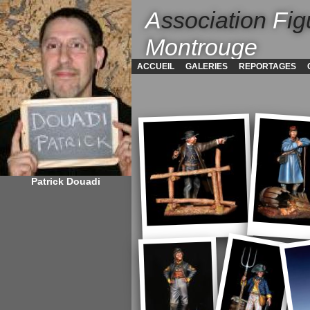
A
ssociation
F
ig
Montrouge
ACCUEIL
GALERIES
REPORTAGES
Patrick Douadi