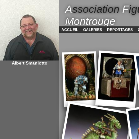
A
ssociation
F
ig
Montrouge
ACCUEIL
GALERIES
REPORTAGES
Albert Smaniotto