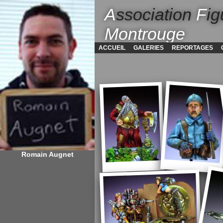
A
ssociation
F
ig
Montrouge
ACCUEIL
GALERIES
REPORTAGES
Romain Augnet