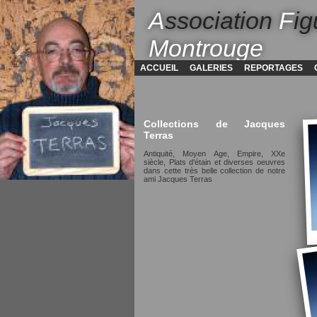
A
ssociation
F
ig
Montrouge
ACCUEIL
GALERIES
REPORTAGES
Collections de Jacques
Terras
Antiquité, Moyen Age, Empire, XXe
siècle, Plats d'étain et diverses oeuvres
dans cette très belle collection de notre
ami Jacques Terras