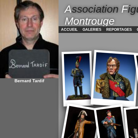
A
ssociation
F
ig
Montrouge
ACCUEIL
GALERIES
REPORTAGES
Bernard Tardif