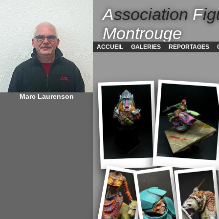
A
ssociation
F
ig
Montrouge
ACCUEIL
GALERIES
REPORTAGES
Marc Laurenson