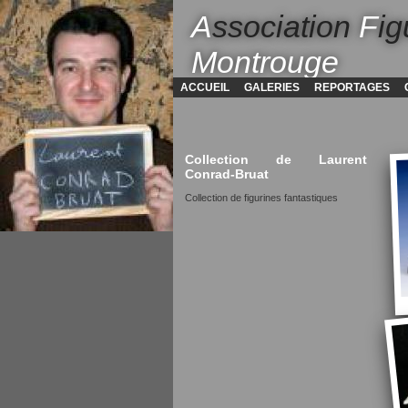
A
ssociation
F
ig
Montrouge
ACCUEIL
GALERIES
REPORTAGES
Collection de Laurent
Conrad-Bruat
Collection de figurines fantastiques