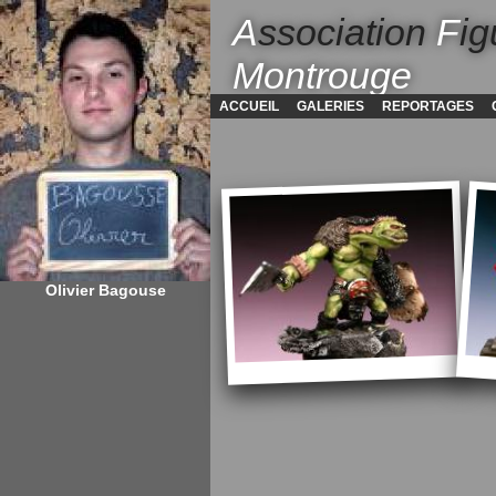
A
ssociation
F
ig
Montrouge
ACCUEIL
GALERIES
REPORTAGES
Olivier Bagouse