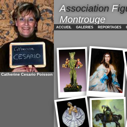
A
ssociation
F
ig
Montrouge
ACCUEIL
GALERIES
REPORTAGES
Catherine Cesario Poisson