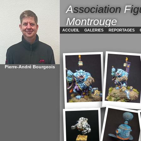
A
ssociation
F
ig
Montrouge
ACCUEIL
GALERIES
REPORTAGES
Pierre-André Bourgeois