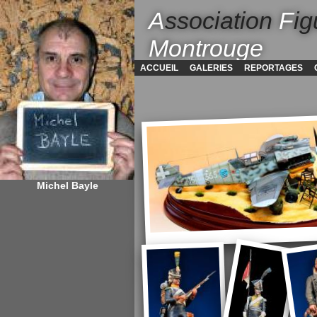
A
ssociation
F
ig
Montrouge
ACCUEIL
GALERIES
REPORTAGES
Michel Bayle