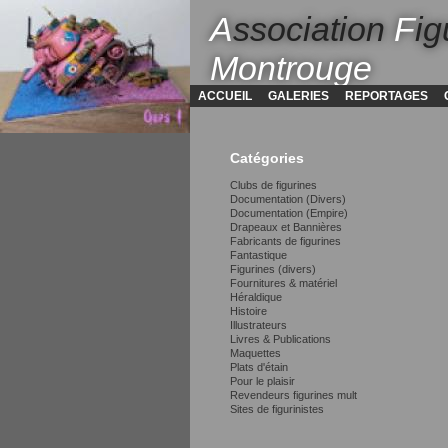
A
ssociation
F
ig
Montrouge
ACCUEIL
GALERIES
REPORTAGES
Catégories
Clubs de figurines
Documentation (Divers)
Documentation (Empire)
Drapeaux et Bannières
Fabricants de figurines
Fantastique
Figurines (divers)
Fournitures & matériel
Héraldique
Histoire
Illustrateurs
Livres & Publications
Maquettes
Plats d'étain
Pour le plaisir
Revendeurs figurines mult
Sites de figurinistes