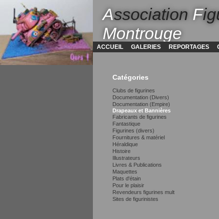
A
ssociation
F
ig
Montrouge
ACCUEIL
GALERIES
REPORTAGES
Catégories
Clubs de figurines
Documentation (Divers)
Documentation (Empire)
Drapeaux et Bannières
Fabricants de figurines
Fantastique
Figurines (divers)
Fournitures & matériel
Héraldique
Histoire
Illustrateurs
Livres & Publications
Maquettes
Plats d'étain
Pour le plaisir
Revendeurs figurines mult
Sites de figurinistes