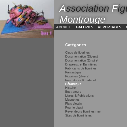
A
ssociation
F
ig
Montrouge
ACCUEIL
GALERIES
REPORTAGES
Catégories
Clubs de figurines
Documentation (Divers)
Documentation (Empire)
Drapeaux et Bannières
Fabricants de figurines
Fantastique
Figurines (divers)
Fournitures & matériel
Héraldique
Histoire
Illustrateurs
Livres & Publications
Maquettes
Plats d'étain
Pour le plaisir
Revendeurs figurines mult
Sites de figurinistes