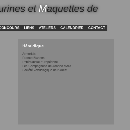
urines et
M
aquettes de
CONCOURS
LIENS
ATELIERS
CALENDRIER
CONTACT
Héraldique
Armorials
France Blasons
L'Héraldique Européenne
Les Compagnons de Jeanne d'Arc
Société vexillologique de l'Ouest