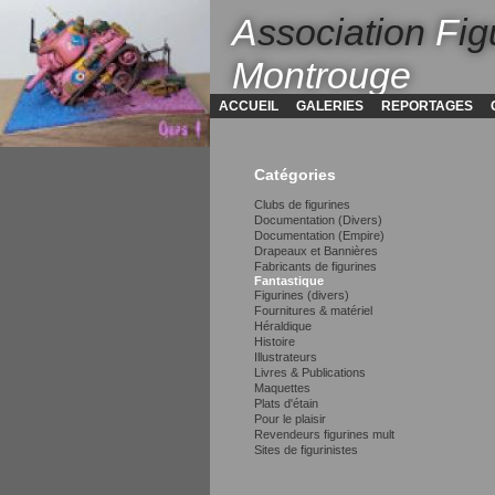
A
ssociation
F
ig
Montrouge
ACCUEIL
GALERIES
REPORTAGES
Catégories
Clubs de figurines
Documentation (Divers)
Documentation (Empire)
Drapeaux et Bannières
Fabricants de figurines
Fantastique
Figurines (divers)
Fournitures & matériel
Héraldique
Histoire
Illustrateurs
Livres & Publications
Maquettes
Plats d'étain
Pour le plaisir
Revendeurs figurines mult
Sites de figurinistes