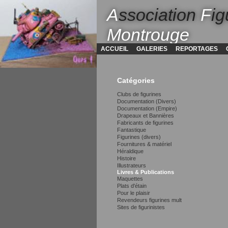
A
ssociation
F
ig
Montrouge
ACCUEIL
GALERIES
REPORTAGES
Catégories
Clubs de figurines
Documentation (Divers)
Documentation (Empire)
Drapeaux et Bannières
Fabricants de figurines
Fantastique
Figurines (divers)
Fournitures & matériel
Héraldique
Histoire
Illustrateurs
Livres & Publications
Maquettes
Plats d'étain
Pour le plaisir
Revendeurs figurines mult
Sites de figurinistes