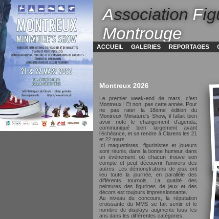
A
ssociation
F
ig
Montrouge
ACCUEIL
GALERIES
REPORTAGES
Montreux 2026
Le premier week-end de mars, c’est
Montreux ! Et non, pas cette année. Pour
ne pas rater la 18ème édition du
Montreux Miniature's Show, il fallait bien
avoir noté le changement d’agenda,
communiqué bien largement avant
l’échéance, et se rendre à Clarens les 21
et 22 mars.
Ici maquettistes, figurinistes et joueurs
sont réunis, dans la bonne humeur, dans
un événement où chacun trouve son
compte et peut découvrir l’univers des
autres. Les démonstrations de jeux ont
lieu toute la journée, en parallèle des
différents tournois. La qualité des
peintures des figurines de jeux et des
décors est toujours impressionnante.
Au niveau du concours, la réputation
croissante du MMS se fait sentir et le
nombre de displays augmente tous les
ans dans les différentes catégories.