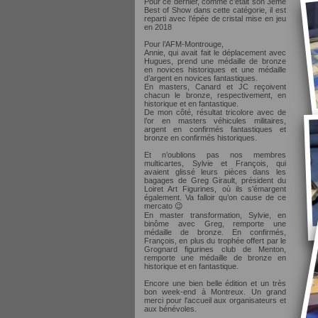
Pour ce dernier, comme c’était son 3ème
Best of Show dans cette catégorie, il est
reparti avec l’épée de cristal mise en jeu
en 2018
Pour l’AFM-Montrouge,
Annie, qui avait fait le déplacement avec
Hugues, prend une médaille de bronze
en novices historiques et une médaille
d’argent en novices fantastiques.
En masters, Canard et JC reçoivent
chacun le bronze, respectivement, en
historique et en fantastique.
De mon côté, résultat tricolore avec de
l’or en masters véhicules militaires,
argent en confirmés fantastiques et
bronze en confirmés historiques.
Et n’oublions pas nos membres
multicartes, Sylvie et François, qui
avaient glissé leurs pièces dans les
bagages de Greg Girault, président du
Loiret Art Figurines, où ils s’émargent
également. Va falloir qu’on cause de ce
mercato 😉
En master transformation, Sylvie, en
binôme avec Greg, remporte une
médaille de bronze. En confirmés,
François, en plus du trophée offert par le
Grognard figurines club de Menton,
remporte une médaille de bronze en
historique et en fantastique.
Encore une bien belle édition et un très
bon week-end à Montreux. Un grand
merci pour l'accueil aux organisateurs et
aux bénévoles.