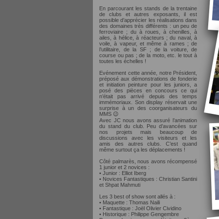
En parcourant les stands de la trentaine
de clubs et autres exposants, il est
possible d’apprécier les réalisations dans
des domaines très différents : un peu de
ferroviaire ; du à roues, à chenilles, à
ailes, à hélice, à réacteurs ; du naval, à
voile, à vapeur, et même à rames ; de
l’utilitaire, de la SF ; de la voiture, de
course ou pas ; de la moto, etc. le tout à
toutes les échelles !
Evénement cette année, notre Président,
préposé aux démonstrations de fonderie
et initiation peinture pour les juniors, a
posé des pièces en concours ce qui
n’était pas arrivé depuis des temps
immémoriaux. Son display réservait une
surprise à un des coorganisateurs du
MMS 😉
Avec JC nous avons assuré l’animation
du stand du club. Peu d’avancées sur
nos projets mais beaucoup de
discussions avec les visiteurs et les
amis des autres clubs. C’est quand
même surtout ça les déplacements !
Côté palmarès, nous avons récompensé
1 junior et 2 novices :
• Junior : Elliot Iberg
• Novices Fantastiques : Christian Santini
et Shpat Mahmuti
Les 3 best of show sont allés à :
• Maquette : Thomas Naili
• Fantastique : Joël Olivier Cividino
• Historique : Philippe Gengembre