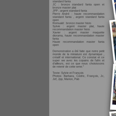
standard fanta
JC : bronze standard fanta open et
bronze master plat
JPP ; argent standard fanta
Pierre André : haute recommandation
standard fanta , argent standard fanta
open
Romuald : bronze master histo
Sylvie : argent master plat, haute
recommandation master histo
Xavier : argent master maquette
diorama, haute recommandation master
fanta
Haute recommandation master fanta
open
Demonstration a été faite que notre petit
monde de la miniature est dynamique ,
créatif et international. Ce constat et ce
super we avec les copains de l'afm et
d'ailleurs, est ce que nous choisissons
de retenir de cette wme."
Texte: Sylvie et François
Photos: Barbara, Cedric, François, Jc,
Jef, Jpp, Marion, Pab