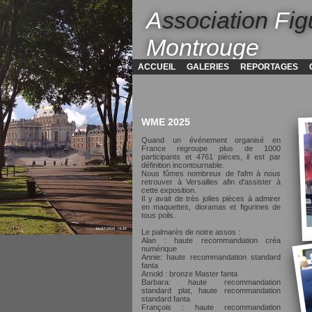
A
ssociation
F
ig
Montrouge
ACCUEIL
GALERIES
REPORTAGES
WME 2025
Quand un événement organisé en
France regroupe plus de 1000
participants et 4761 pièces, il est par
définition incontournable.
Nous fûmes nombreux de l'afm à nous
retrouver à Versailles afin d'assister à
cette exposition.
Il y avait de très jolies pièces à admirer
en maquettes, dioramas et figurines de
tous poils.
Le palmarès de notre assos :
Alan : haute recommandation créa
numérique
Annie: haute recommandation standard
fanta
Arnold : bronze Master fanta
Barbara: haute recommandation
standard plat, haute recommandation
standard fanta
François : haute recommandation