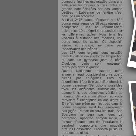
concours figurines est installés dans une
salle sous les tribunes où des tables en
gradins sont éclairées par des lampes
dédiées : L’absence de fenêtre n’est
donc pas un problème.
Au final, 2475 pièces déposées par 824
concurrents venus de 38 pays étaient en
compétition. Elles se répartissaient
suivant les 10 catégories proposées sur
les différentes tables. Pour tenir les
visiteurs à distance des modèles, une
corde longe les tables. Ce dispositif,
simple et efficace, ne gêne pas
l’observation des pièces.
Les 137 commerçants sont installés
dans la galerie qui surplombe l’exposition
et dans un gymnase juste à côté.
Quelques clubs sont également
regroupés dans la galerie.
Devant l’affluence croissante, cette
année, il n’était possible d’inscrire que 3
pièces par catégories. Lors de
l’inscription, il faut être attentif et choisir la
bonne catégorie (89 options possibles
avec les différentes subdivisions de
catégorie !). Les bénévoles vérifient au
moment de votre installation et vous
renvoient à l’inscription en cas d’erreur.
En effet, une pièce qui n’est pas dans la
bonne catégorie n’est tout simplement
pas jugée. Patrick en fera les frais. Son
Sparviero ne sera pas jugé. La
correction, apportée samedi matin, à
l’erreur détectée lors de l’installation le
vendredi, comportera une nouvelle
erreur ! Consolation, il recevra plusieurs
trophées de clubs.