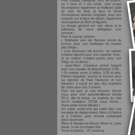
Pour chaque catégorie, hors les juniors,
un « best of » est remis. Une coupe
récompense également la meilleure table
de club. Au final, le best of Show
récompense Andrea Cingolani, pour ses
motards sur la ligne de départ, également
récompensé du Best of figurine.
Le niveau général est très élevé et le
palmarès de notre délégation s’en
ressent !
Pour le Lancier pictave :
• Stéphane van der Becken prend du
bronze pour son Harlequin en master
plat d’étain ;
• Lora Boisseau fait bronze, en master
création figurine pour son superbe Yone ;
et en master création green, pour son
Viégo, le roi déchu ;
• Jean-Marc Couetoux prend l’argent
pour son cavalier de Beaufremont 1740 ;
• En master avion à hélice, 1/35 et plus,
Patrick Auquinet, touche le bronze pour
sa vignette de Paul Tarascon et son
Nieuport. Il reçoit en plus des trophées
de clubs pour ses 3 avions.
Pour ma part, je suis heureux d’avoir
reçu, pour mon automitrailleuse Skoda
PA II, dite la tortue, un trophée du club
Sci-Fi modelers CZ/SK sous forme…
d’une petite tortue blindée !
Un super week-end qui valait bien une
semaine de déplacement. Merci à Patrick
et à Charles pour m’avoir embarqué
dans l’aventure.
Merci à l’équipe du Moson Show et, sans
doute, à une prochaine fois.
Texte et photos : JF Leclercq