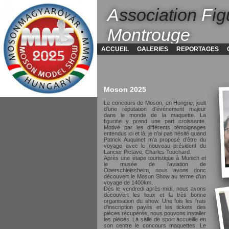
A
ssociation
F
ig
Montrouge
ACCUEIL
GALERIES
REPORTAGES
Moson 2025
Le concours de Moson, en Hongrie, jouit
d’une réputation d’événement majeur
dans le monde de la maquette. La
figurine y prend une part croissante.
Motivé par les différents témoignages
entendus ici et là, je n’ai pas hésité quand
Patrick Auquinet m’a proposé d’être du
voyage avec le nouveau président du
Lancier Pictave, Charles Touchard.
Après une étape touristique à Munich et
le musée de l’aviation de
Oberschleissheim, nous avons donc
découvert le Moson Show au terme d’un
voyage de 1400km.
Dès le vendredi après-midi, nous avons
découvert les lieux et la très bonne
organisation du show. Une fois les frais
d’inscription payés et les tickets des
pièces récupérés, nous pouvons installer
les pièces. La salle de sport accueille en
son centre le concours maquettes. Le