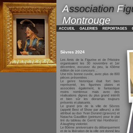
A
ssociation
F
ig
Montrouge
ACCUEIL
GALERIES
REPORTAGES
Sèvres 2024
Les Amis de la Figurine et de l’Histoire
organisaient les 30 novembre et 1er
décembre, excusez du peu, la 43ème
édition de son concours ..
Une très bonne cuvée, avec plus de 800
pièces présentées :
Le genre historique était fort bien
représenté, les figurines plates et
associées également, le fantastique
moins nombreux mais avec des
réalisations dignes du plus grand intérêt
et bien sûr les dioramas toujours
présents et plaisants.
Le grand prix de la ville de Sèvres
(appelé Best of Show par ailleurs) a été
attribué au duo Yvan Durand (gravure) et
Natacha Gaudillon (peinture) pour le plat
tiré du tableau de Gerrit Van Honthorst :
A laughing violonist.
Le 80ème anniversaire du débarquement
et de la libération de la ville ont donné lieu