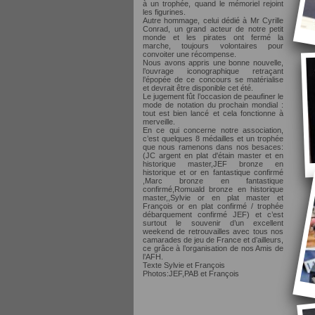
à un trophée, quand le mémoriel rejoint
les figurines.
Autre hommage, celui dédié à Mr Cyrille
Conrad, un grand acteur de notre petit
monde et les pirates ont fermé la
marche, toujours volontaires pour
convoiter une récompense.
Nous avons appris une bonne nouvelle,
l’ouvrage iconographique retraçant
l’épopée de ce concours se matérialise
et devrait être disponible cet été.
Le jugement fût l’occasion de peaufiner le
mode de notation du prochain mondial :
tout est bien lancé et cela fonctionne à
merveille.
En ce qui concerne notre association,
c’est quelques 8 médailles et un trophée
que nous ramenons dans nos besaces:
(JC argent en plat d'étain master et en
historique master,JEF bronze en
historique et or en fantastique confirmé
,Marc bronze en fantastique
confirmé,Romuald bronze en historique
master,,Sylvie or en plat master et
François or en plat confirmé / trophée
débarquement confirmé JEF) et c’est
surtout le souvenir d’un excellent
weekend de retrouvailles avec tous nos
camarades de jeu de France et d’ailleurs,
ce grâce à l’organisation de nos Amis de
l’AFH.
Texte Sylvie et François
Photos:JEF,PAB et François