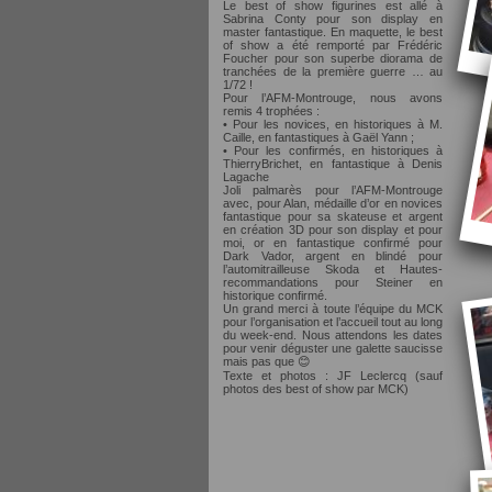
Le best of show figurines est allé à
Sabrina Conty pour son display en
master fantastique. En maquette, le best
of show a été remporté par Frédéric
Foucher pour son superbe diorama de
tranchées de la première guerre … au
1/72 !
Pour l’AFM-Montrouge, nous avons
remis 4 trophées :
• Pour les novices, en historiques à M.
Caille, en fantastiques à Gaël Yann ;
• Pour les confirmés, en historiques à
ThierryBrichet, en fantastique à Denis
Lagache
Joli palmarès pour l’AFM-Montrouge
avec, pour Alan, médaille d’or en novices
fantastique pour sa skateuse et argent
en création 3D pour son display et pour
moi, or en fantastique confirmé pour
Dark Vador, argent en blindé pour
l’automitrailleuse Skoda et Hautes-
recommandations pour Steiner en
historique confirmé.
Un grand merci à toute l’équipe du MCK
pour l’organisation et l’accueil tout au long
du week-end. Nous attendons les dates
pour venir déguster une galette saucisse
mais pas que 😊
Texte et photos : JF Leclercq (sauf
photos des best of show par MCK)