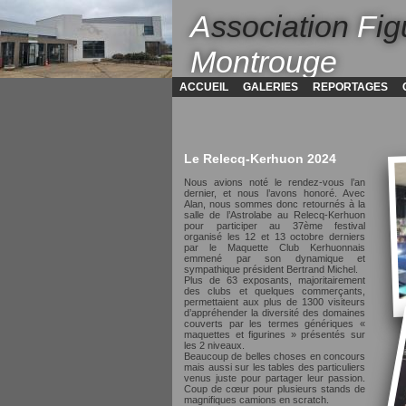
A
ssociation
F
ig
Montrouge
ACCUEIL
GALERIES
REPORTAGES
Le Relecq-Kerhuon 2024
Nous avions noté le rendez-vous l’an
dernier, et nous l’avons honoré. Avec
Alan, nous sommes donc retournés à la
salle de l’Astrolabe au Relecq-Kerhuon
pour participer au 37ème festival
organisé les 12 et 13 octobre derniers
par le Maquette Club Kerhuonnais
emmené par son dynamique et
sympathique président Bertrand Michel.
Plus de 63 exposants, majoritairement
des clubs et quelques commerçants,
permettaient aux plus de 1300 visiteurs
d’appréhender la diversité des domaines
couverts par les termes génériques «
maquettes et figurines » présentés sur
les 2 niveaux.
Beaucoup de belles choses en concours
mais aussi sur les tables des particuliers
venus juste pour partager leur passion.
Coup de cœur pour plusieurs stands de
magnifiques camions en scratch.