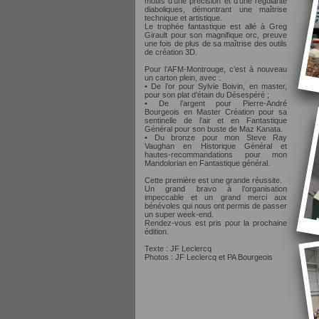
motifs d’une précision et d’une régularité
diaboliques, démontrant une maîtrise
technique et artistique.
Le trophée fantastique est allé à Greg
Girault pour son magnifique orc, preuve
une fois de plus de sa maîtrise des outils
de création 3D.
Pour l’AFM-Montrouge, c’est à nouveau
un carton plein, avec :
• De l’or pour Sylvie Boivin, en master,
pour son plat d’étain du Désespéré ;
• De l’argent pour Pierre-André
Bourgeois en Master Création pour sa
sentinelle de l’air et en Fantastique
Général pour son buste de Maz Kanata.
• Du bronze pour mon Steve Ray
Vaughan en Historique Général et
hautes-recommandations pour mon
Mandolorian en Fantastique général.
Cette première est une grande réussite.
Un grand bravo à l’organisation
impeccable et un grand merci aux
bénévoles qui nous ont permis de passer
un super week-end.
Rendez-vous est pris pour la prochaine
édition.
Texte : JF Leclercq
Photos : JF Leclercq et PA Bourgeois