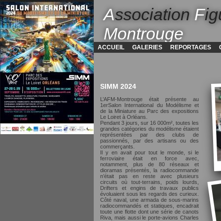
A
ssociation
F
ig
Montrouge
ACCUEIL
GALERIES
REPORTAGES
SIMM 2024
L’AFM-Montrouge était présente au
1erSalon International du Modélisme et
de la Miniature au Parc des expositions
Le Loiret à Orléans.
Pendant 3 jours, sur 16 000m², toutes les
grandes catégories du modélisme étaient
représentées par des clubs de
passionnés, par des artisans ou des
commerçants.
Il y en avait pour tout le monde, si le
ferroviaire était en force avec,
notamment, plus de 80 réseaux et
dioramas présentés, la radiocommande
n’était pas en reste avec plusieurs
circuits où tout-terrains, poids lourds,
Drifters et engins de travaux publics
évoluaient sous les regards des curieux.
Côté naval, une armada de sous-marins
radiocommandés et statiques, encadrait
toute une flotte dont une série de canots
Riva, mais aussi le porte-avions Charles