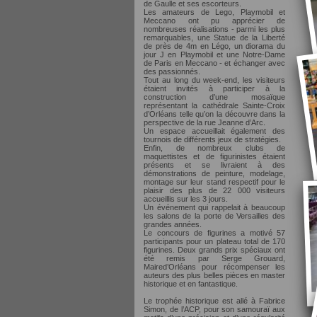
de Gaulle et ses escorteurs.
Les amateurs de Lego, Playmobil et
Meccano ont pu apprécier de
nombreuses réalisations - parmi les plus
remarquables, une Statue de la Liberté
de près de 4m en Légo, un diorama du
jour J en Playmobil et une Notre-Dame
de Paris en Meccano - et échanger avec
des passionnés.
Tout au long du week-end, les visiteurs
étaient invités à participer à la
construction d’une mosaïque
représentant la cathédrale Sainte-Croix
d’Orléans telle qu’on la découvre dans la
perspective de la rue Jeanne d’Arc.
Un espace accueillait également des
tournois de différents jeux de stratégies.
Enfin, de nombreux clubs de
maquettistes et de figurinistes étaient
présents et se livraient à des
démonstrations de peinture, modelage,
montage sur leur stand respectif pour le
plaisir des plus de 22 000 visiteurs
accueillis sur les 3 jours.
Un événement qui rappelait à beaucoup
les salons de la porte de Versailles des
grandes années.
Le concours de figurines a motivé 57
participants pour un plateau total de 170
figurines. Deux grands prix spéciaux ont
été remis par Serge Grouard,
Maired’Orléans pour récompenser les
auteurs des plus belles pièces en master
historique et en fantastique.
Le trophée historique est allé à Fabrice
Simon, de l’ACP, pour son samouraï aux