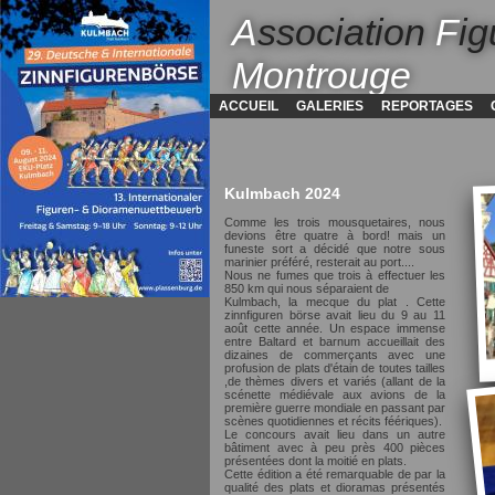
A
ssociation
F
ig
Montrouge
ACCUEIL
GALERIES
REPORTAGES
Kulmbach 2024
Comme les trois mousquetaires, nous
devions être quatre à bord! mais un
funeste sort a décidé que notre sous
marinier préféré, resterait au port....
Nous ne fumes que trois à effectuer les
850 km qui nous séparaient de
Kulmbach, la mecque du plat . Cette
zinnfiguren börse avait lieu du 9 au 11
août cette année. Un espace immense
entre Baltard et barnum accueillait des
dizaines de commerçants avec une
profusion de plats d'étain de toutes tailles
,de thèmes divers et variés (allant de la
scénette médiévale aux avions de la
première guerre mondiale en passant par
scènes quotidiennes et récits féériques).
Le concours avait lieu dans un autre
bâtiment avec à peu près 400 pièces
présentées dont la moitié en plats.
Cette édition a été remarquable de par la
qualité des plats et dioramas présentés