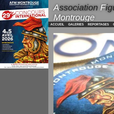
A
ssociation
F
ig
Montrouge
ACCUEIL
GALERIES
REPORTAGES