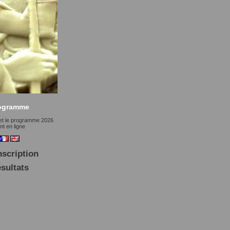
ogramme
et le programme 2026
nt en ligne
nscription
sultats