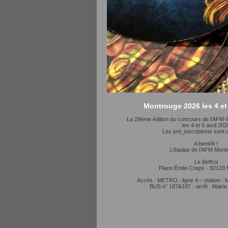
Montrouge 2026 les 4 et 
La 29ème édition du concours de l'AFM-
les 4 et 5 avril 202
Les pré_inscriptions sont 
A bientôt !
L’équipe de l’AFM Mont
Le Beffroi
Place Émile-Creps - 92120
Accès : METRO : ligne 4 – station : 
BUS n° 187&197 - arrêt : Mairi