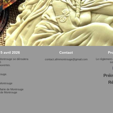
5 avril 2026
Contact
Pr
Montrouge se déroulera
Le règlement 
contact.afmmontrouge@gmail.com
6
so
ouvertes.
rouge.
Préi
Ré
 Montrouge
Mairie de Montrouge
e de Montrouge