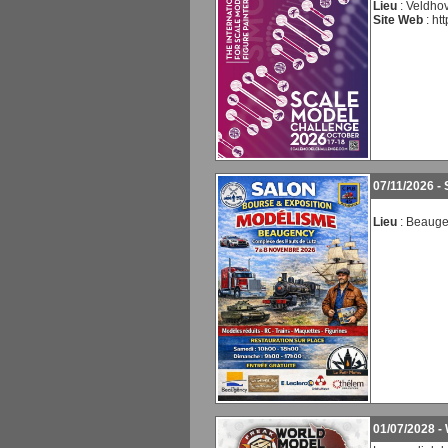
Lieu
: Veldho
Site Web
:
ht
07/11/2026 -
Lieu
: Beaug
01/07/2028 -