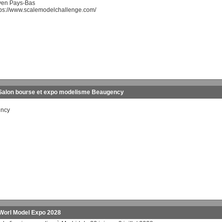
ven Pays-Bas
tps://www.scalemodelchallenge.com/
 Salon bourse et expo modelisme Beaugency
ency
 Worl Model Expo 2028