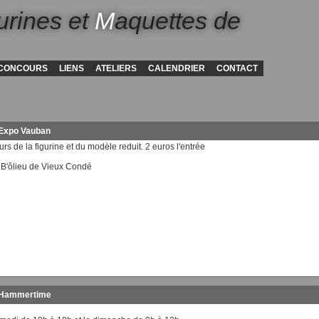
urines et
M
aquettes de
CONCOURS
LIENS
ATELIERS
CALENDRIER
CONTACT
 Expo Vauban
s de la figurine et du modèle reduit. 2 euros l'entrée
 B'ôlieu de Vieux Condé
- Hammertime