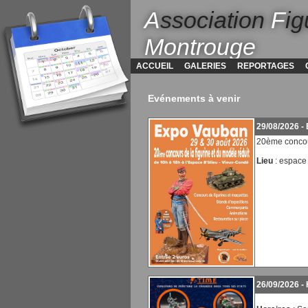
A
ssociation
F
ig
Montrouge
ACCUEIL
GALERIES
REPORTAGES
Evénements à venir
29/08/2026 -
20ème concour
Lieu
: espace
26/09/2026 