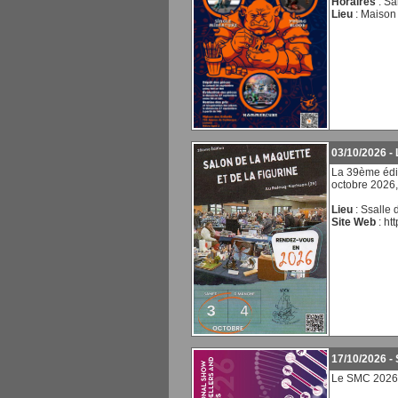
Horaires
: Sa
Lieu
: Maison
03/10/2026 -
La 39ème édit
octobre 2026,
Lieu
: Ssalle 
Site Web
:
ht
17/10/2026 -
Le SMC 2026 