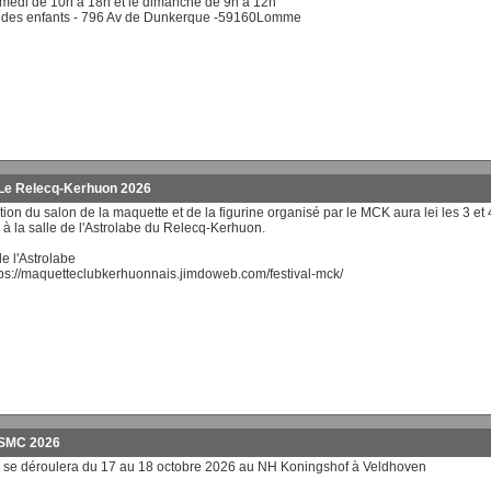
medi de 10h à 18h et le dimanche de 9h à 12h
 des enfants - 796 Av de Dunkerque -59160Lomme
 Le Relecq-Kerhuon 2026
ion du salon de la maquette et de la figurine organisé par le MCK aura lei les 3 et 
 à la salle de l'Astrolabe du Relecq-Kerhuon.
de l'Astrolabe
tps://maquetteclubkerhuonnais.jimdoweb.com/festival-mck/
 SMC 2026
se déroulera du 17 au 18 octobre 2026 au NH Koningshof à Veldhoven