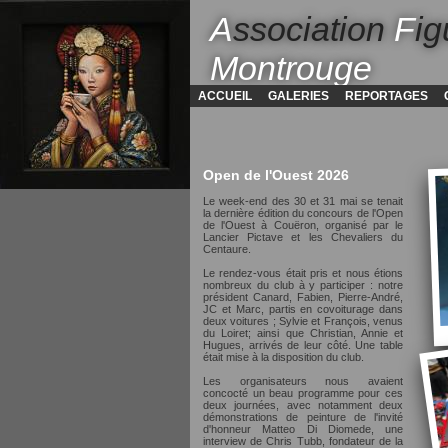
A
ssociation
F
ig
Montrouge
ACCUEIL
GALERIES
REPORTAGES
Open de l'Ouest 2026
Le week-end des 30 et 31 mai se tenait
la dernière édition du concours de l'Open
de l'Ouest à Couëron, organisé par le
Lancier Pictave et les Chevaliers du
Centaure.
Le rendez-vous était pris et nous étions
nombreux du club à y participer : notre
président Canard, Fabien, Pierre-André,
JC et Marc, partis en covoiturage dans
deux voitures ; Sylvie et François, venus
du Loiret; ainsi que Christian, Annie et
Hugues, arrivés de leur côté. Une table
était mise à la disposition du club.
Les organisateurs nous avaient
concocté un beau programme pour ces
deux journées, avec notamment deux
démonstrations de peinture de l'invité
d'honneur Matteo Di Diomede, une
interview de Chris Tubb, fondateur de la