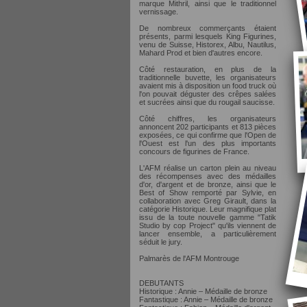
marque Mithril, ainsi que le traditionnel
vernissage.
De nombreux commerçants étaient
présents, parmi lesquels King Figurines,
venu de Suisse, Historex, Albu, Nautilus,
Mahard Prod et bien d'autres encore.
Côté restauration, en plus de la
traditionnelle buvette, les organisateurs
avaient mis à disposition un food truck où
l'on pouvait déguster des crêpes salées
et sucrées ainsi que du rougail saucisse.
Côté chiffres, les organisateurs
annoncent 202 participants et 813 pièces
exposées, ce qui confirme que l'Open de
l'Ouest est l'un des plus importants
concours de figurines de France.
L'AFM réalise un carton plein au niveau
des récompenses avec des médailles
d'or, d'argent et de bronze, ainsi que le
Best of Show remporté par Sylvie, en
collaboration avec Greg Girault, dans la
catégorie Historique. Leur magnifique plat
issu de la toute nouvelle gamme "Tatik
Studio by cop Project" qu'ils viennent de
lancer ensemble, a particulièrement
séduit le jury.
Palmarès de l'AFM Montrouge
DEBUTANTS
Historique : Annie – Médaille de bronze
Fantastique : Annie – Médaille de bronze