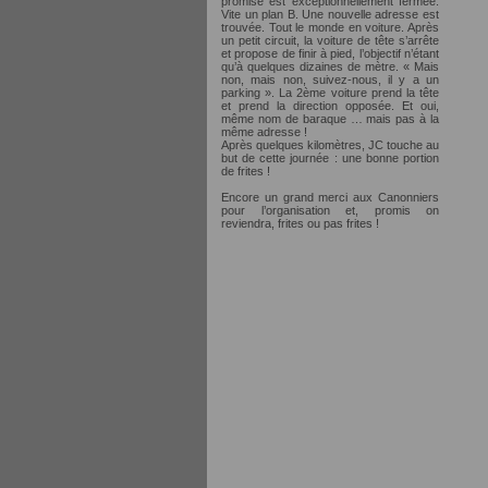
promise est exceptionnellement fermée.
Vite un plan B. Une nouvelle adresse est
trouvée. Tout le monde en voiture. Après
un petit circuit, la voiture de tête s’arrête
et propose de finir à pied, l’objectif n’étant
qu’à quelques dizaines de mètre. « Mais
non, mais non, suivez-nous, il y a un
parking ». La 2ème voiture prend la tête
et prend la direction opposée. Et oui,
même nom de baraque … mais pas à la
même adresse !
Après quelques kilomètres, JC touche au
but de cette journée : une bonne portion
de frites !
Encore un grand merci aux Canonniers
pour l’organisation et, promis on
reviendra, frites ou pas frites !