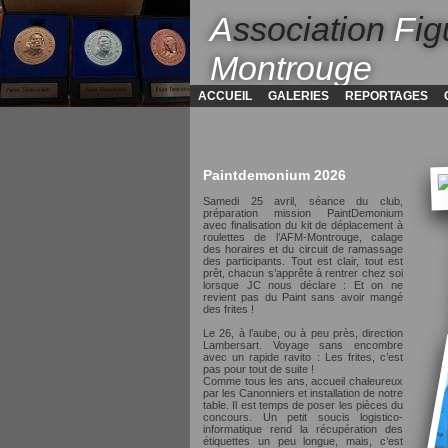
A
ssociation
F
ig
Montrouge
ACCUEIL
GALERIES
REPORTAGES
Paintdemonium 2026
Samedi 25 avril, séance du club,
préparation mission PaintDemonium
avec finalisation du kit de déplacement à
roulettes de l’AFM-Montrouge, calage
des horaires et du circuit de ramassage
des participants. Tout est clair, tout est
prêt, chacun s’apprête à rentrer chez soi
lorsque JC nous déclare : Et on ne
revient pas du Paint sans avoir mangé
des frites !
Le 26, à l’aube, ou à peu près, direction
Lambersart. Voyage sans encombre
avec un rapide ravito : Les frites, c’est
pas pour tout de suite !
Comme tous les ans, accueil chaleureux
par les Canonniers et installation de notre
table. Il est temps de poser les pièces du
concours. Un petit soucis logistico-
informatique rend la récupération des
étiquettes un peu longue, mais, c’est