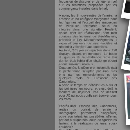
l’occasion de discuter et de jeter un œil
sur les tentations proposées par les
commerçants installés dans le hall.
A noter, les 2 nouveautés de l’année, la
création d’une catégorie Wargames pour
les figurines et l’accueil des maquettes
de véhicules terrestres, seuls ou
intégrés dans une vignette. Frédérik
Astier, dont les réalisations sont bien
connues des lecteurs de SteelMasters,
présidait le jury Maquettes/Vignettes. Il
exposait plusieurs de ses modèles et
répondait volontiers aux questions.
Au total, 270 pièces réparties dans 128
displays étaient en concours. Le buste
du guerrier de la Pestilence remis l’an
dernier était l’objet d’un challenge ouvert
à tous suivant 3 niveaux.
Cette année, la pièce promotionnelle était
la petite faune sculptée par Alan, très
ému par les remerciements et les
quelques mots du Président des
Canonniers.
A peine le temps de déballer les outils et
les peintures en cours, et c’est déjà le
moment de déjeuner. Pas de dessert
pour JC qui nous confie se réserver pour
les frites.
L’après-midi, Emeline des Canonniers,
réalisa un portrait de pirate à
l’aérographe permettant d’apprécier,
outre son talent, les possibilités offertes
par cet outil que beaucoup de figurinistes
limitent à la réalisation de leurs sous-
couches !