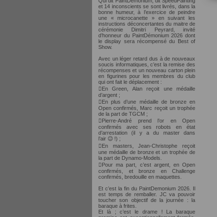
Qui dit PaintDemonium, dit SpeedPainting
et 14 inconscients se sont livrés, dans la
bonne humeur, à l’exercice de peindre
une « microcanette » en suivant les
instructions déconcertantes du maitre de
cérémonie Dimitri Peyrard, invité
d’honneur du PaintDémonium 2026 dont
le display sera récompensé du Best of
Show.
Avec un léger retard dus à de nouveaux
soucis informatiques, c’est la remise des
récompenses et un nouveau carton plein
en figurines pour les membres du club
qui ont fait le déplacement :
En Green, Alan reçoit une médaille
d’argent ;
En plus d’une médaille de bronze en
Open confirmés, Marc reçoit un trophée
de la part de TGCM ;
Pierre-André prend l’or en Open
confirmés avec ses robots en état
d’arrestation (il y a du master dans
l’air 😉 !) ;
En masters, Jean-Christophe reçoit
une médaille de bronze et un trophée de
la part de Dynamo-Models.
Pour ma part, c’est argent, en Open
confirmés, et bronze en Challenge
confirmés, bredouille en maquettes.
Et c’est la fin du PaintDemonium 2026. Il
est temps de remballer. JC va pouvoir
toucher son objectif de la journée : la
baraque à frites.
Et là ; c’est le drame ! La baraque