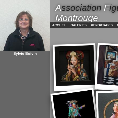
A
ssociation
F
ig
Montrouge
ACCUEIL
GALERIES
REPORTAGES
Sylvie Boivin